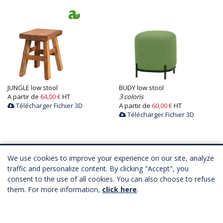
JUNGLE low stool
BUDY low stool
A partir de
64,00 €
HT
3 coloris
Télécharger Fichier 3D
A partir de
60,00 €
HT
Télécharger Fichier 3D
We use cookies to improve your experience on our site, analyze
traffic and personalize content. By clicking "Accept", you
consent to the use of all cookies. You can also choose to refuse
them. For more information,
click here
.
VIBAYA low stool
FOX low stool
A partir de
44,00 €
HT
2 coloris
Télécharger Fichier 3D
A partir de
47,00 €
HT