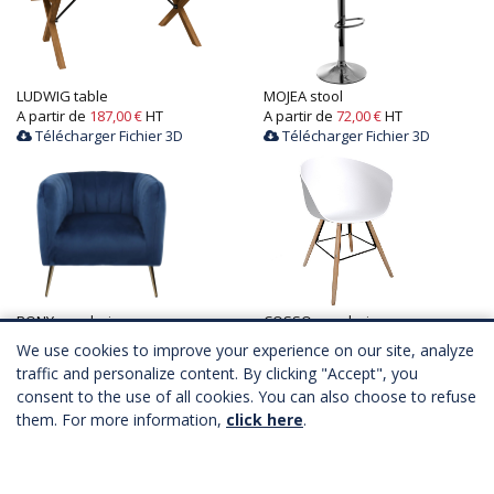
LUDWIG table
MOJEA stool
A partir de
187,00 €
HT
A partir de
72,00 €
HT
Télécharger Fichier 3D
Télécharger Fichier 3D
RONY armchair
COSSO armchair
A partir de
124,00 €
HT
A partir de
71,00 €
HT
We use cookies to improve your experience on our site, analyze
Télécharger Fichier 3D
Télécharger Fichier 3D
traffic and personalize content. By clicking "Accept", you
consent to the use of all cookies. You can also choose to refuse
them. For more information,
click here
.