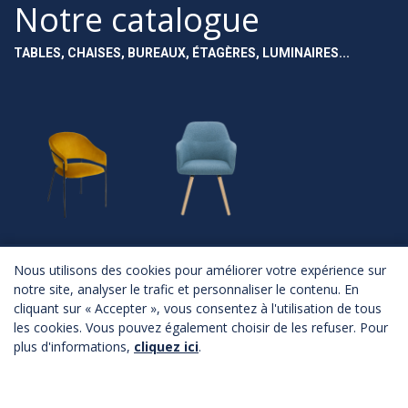
Notre catalogue
TABLES, CHAISES, BUREAUX, ÉTAGÈRES, LUMINAIRES...
NOUVEAUTÉS
ASSISES
Nous utilisons des cookies pour améliorer votre expérience sur
notre site, analyser le trafic et personnaliser le contenu. En
Nouveautés
Chaises
cliquant sur « Accepter », vous consentez à l'utilisation de tous
Fauteuils
Canapés
les cookies. Vous pouvez également choisir de les refuser. Pour
Poufs
plus d'informations,
cliquez ici
.
Bancs
Tabourets