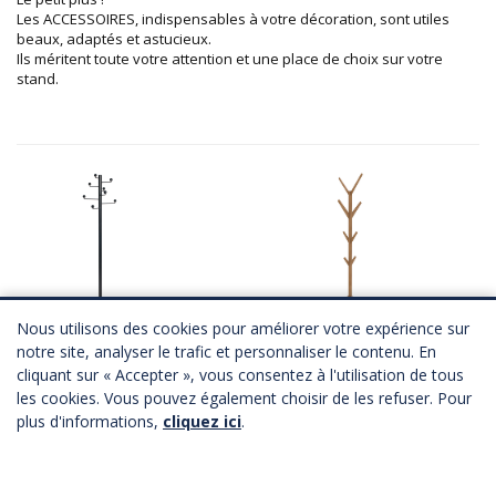
Les ACCESSOIRES, indispensables à votre décoration, sont utiles
beaux, adaptés et astucieux.
Ils méritent toute votre attention et une place de choix sur votre
stand.
Nous utilisons des cookies pour améliorer votre expérience sur
Portemanteau
Portemanteau
notre site, analyser le trafic et personnaliser le contenu. En
3 coloris
A partir de
49,00 €
HT
cliquant sur « Accepter », vous consentez à l'utilisation de tous
A partir de
47,00 €
HT
Télécharger Fichier 3D
les cookies. Vous pouvez également choisir de les refuser. Pour
Télécharger Fichier 3D
plus d'informations,
cliquez ici
.