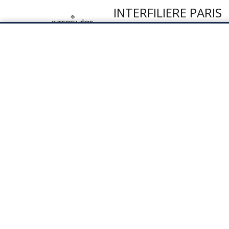
INTERFILIERE PARIS
05/09/2026
PORTE DE VERSAILLES PARIS
WHO'S NEXT
05/09/2026
PORTE DE VERSAILLES PARIS
MARIAGE
05/09/2026
PORTE DE VERSAILLES PARIS
MAISON & OBJET
10/09/2026
PARC DES EXPOSITIONS PARIS-NORD 
ESPACE COLLECTIVI
10/09/2026
PLESSIS-PÂTE