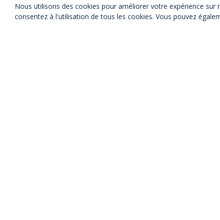
PARC DES EXPOSITIONS LE BOURGET
Nous utilisons des cookies pour améliorer votre expérience sur not
consentez à l'utilisation de tous les cookies. Vous pouvez égalem
SFME
26/09/2026
PALAIS DES CONGRES DE LA PORTE M
EQUIPBAIE
28/09/2026
PORTE DE VERSAILLES PARIS
NATEXPO
28/09/2026
EUREXPO
LYON
BATIMAT
28/09/2026
PORTE DE VERSAILLES PARIS
INTERCLIMA
28/09/2026