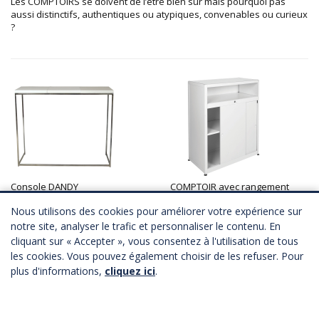
Les COMPTOIRS se doivent de l’être bien sûr mais pourquoi pas
aussi distinctifs, authentiques ou atypiques, convenables ou curieux
?
Console DANDY
COMPTOIR avec rangement
2 coloris
4 coloris
Nous utilisons des cookies pour améliorer votre expérience sur
A partir de
142,00 €
HT
A partir de
112,00 €
HT
Télécharger Fichier 3D
Télécharger Fichier 3D
notre site, analyser le trafic et personnaliser le contenu. En
cliquant sur « Accepter », vous consentez à l'utilisation de tous
les cookies. Vous pouvez également choisir de les refuser. Pour
plus d'informations,
cliquez ici
.