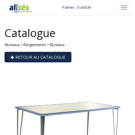
Panier : 0 article
Toggl
navig
Catalogue
Bureaux / Rangements
>
Bureaux
RETOUR AU CATALOGUE