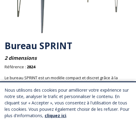
Bureau SPRINT
2 dimensions
Référence :
2824
Le bureau SPRINT est un modèle compact et discret grâce à la
finesse de sa structure et son plateau en verre.
Nous utilisons des cookies pour améliorer votre expérience sur
Matière : plateau en verre blanc opaque.
notre site, analyser le trafic et personnaliser le contenu. En
cliquant sur « Accepter », vous consentez à l'utilisation de tous
Longueur : 120 ou 160 cm
les cookies. Vous pouvez également choisir de les refuser. Pour
Profondeur : 78 cm
Hauteur : 74 cm
plus d'informations,
cliquez ici
.
134,00 € HT
Province : 142,00 € HT