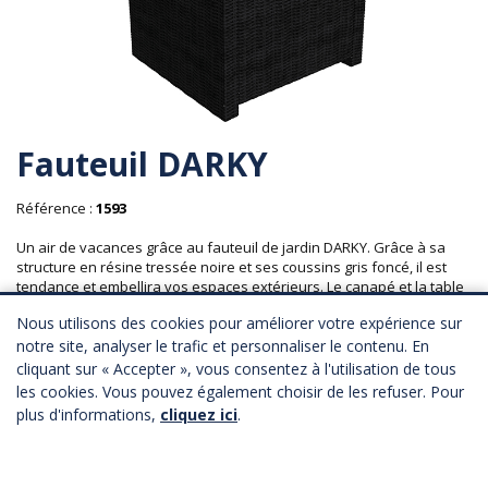
Fauteuil DARKY
Référence :
1593
Un air de vacances grâce au fauteuil de jardin DARKY. Grâce à sa
structure en résine tressée noire et ses coussins gris foncé, il est
tendance et embellira vos espaces extérieurs. Le canapé et la table
basse sont également disponibles dans cette gamme.
Nous utilisons des cookies pour améliorer votre expérience sur
Matière : structure en acier galvanisé recouverte de résine tressée.
notre site, analyser le trafic et personnaliser le contenu. En
Coussins en polyester.
cliquant sur « Accepter », vous consentez à l'utilisation de tous
les cookies. Vous pouvez également choisir de les refuser. Pour
Longueur : 61 cm
plus d'informations,
cliquez ici
.
Profondeur : 55 cm
Hauteur : 40 cm
97,00 € HT