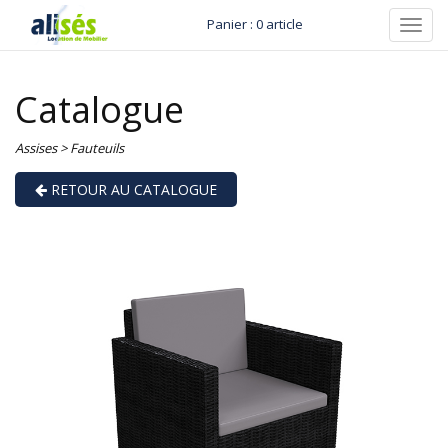
Panier : 0 article
Toggl
navig
Catalogue
Assises
>
Fauteuils
RETOUR AU CATALOGUE