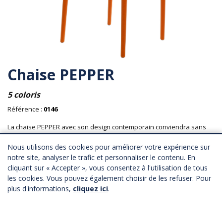
Chaise PEPPER
5 coloris
Référence :
0146
La chaise PEPPER avec son design contemporain conviendra sans
nul doute à votre stand.
Nous utilisons des cookies pour améliorer votre expérience sur
Matière : polypropylène recyclable renforcé de fibre de verre.
notre site, analyser le trafic et personnaliser le contenu. En
Mobilier : intérieur et extérieur.
cliquant sur « Accepter », vous consentez à l'utilisation de tous
Empilables.
les cookies. Vous pouvez également choisir de les refuser. Pour
Longueur : 41 cm
plus d'informations,
cliquez ici
.
Profondeur : 40 cm
Hauteur : 47 cm
32,00 € HT