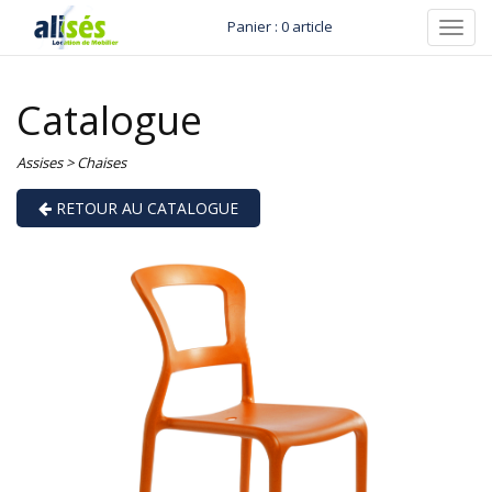
Panier : 0 article
Toggl
navig
Catalogue
Assises
>
Chaises
RETOUR AU CATALOGUE