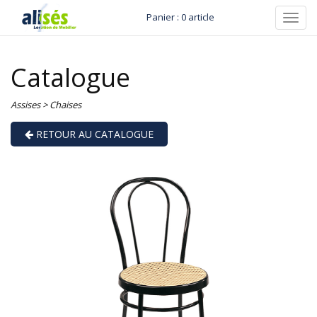
Panier : 0 article
Toggl
navig
Catalogue
Assises
>
Chaises
RETOUR AU CATALOGUE