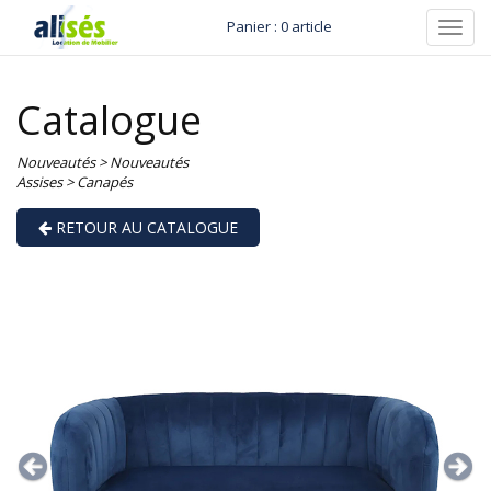
Panier : 0 article
Toggl
navig
Catalogue
Nouveautés
>
Nouveautés
Assises
>
Canapés
RETOUR AU CATALOGUE