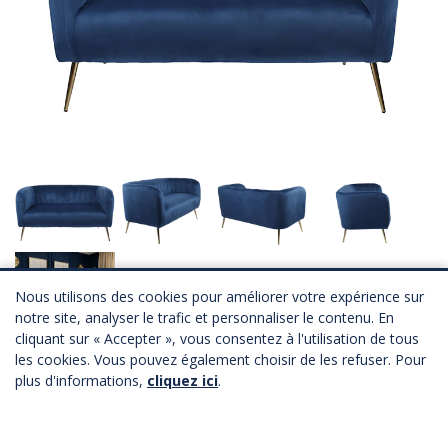
Nous utilisons des cookies pour améliorer votre expérience sur
notre site, analyser le trafic et personnaliser le contenu. En
cliquant sur « Accepter », vous consentez à l'utilisation de tous
Canapé RONY
les cookies. Vous pouvez également choisir de les refuser. Pour
plus d'informations,
cliquez ici
.
Référence :
RON57
Avec son allure chic et une assise confortable, le canapé RONY est