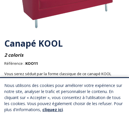
Canapé KOOL
2 coloris
Référence :
KOO11
Vous serez séduit par la forme classique de ce canapé KOOL
fonctionnel pour les petits stands.
Places assises : 2 personnes.
Nous utilisons des cookies pour améliorer votre expérience sur
notre site, analyser le trafic et personnaliser le contenu. En
Matière : simili cuir.
cliquant sur « Accepter », vous consentez à l'utilisation de tous
Mobilier : intérieur.
les cookies. Vous pouvez également choisir de les refuser. Pour
Longueur : 120 cm
plus d'informations,
cliquez ici
.
Profondeur : 73 cm
Hauteur : 38 cm
183,00 € HT