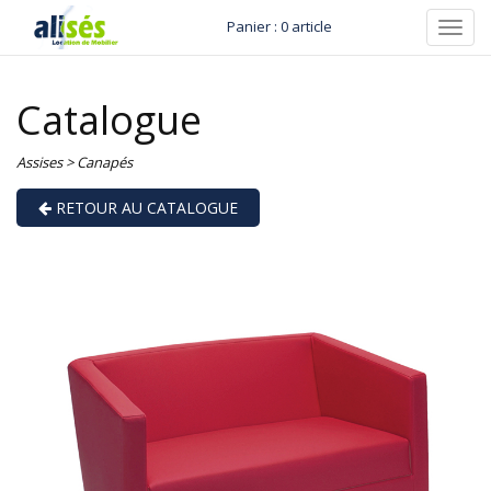
Panier : 0 article
Toggl
navig
Catalogue
Assises
>
Canapés
RETOUR AU CATALOGUE