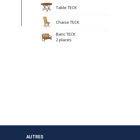
Table TECK
Chaise TECK
Banc TECK
2 places
AUTRES