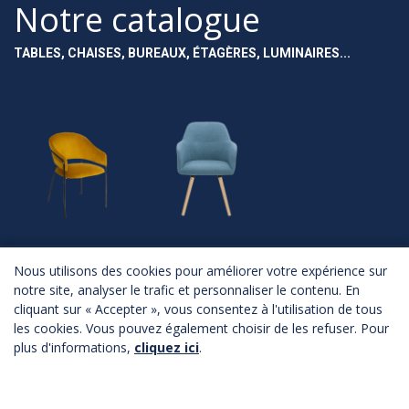
Notre catalogue
TABLES, CHAISES, BUREAUX, ÉTAGÈRES, LUMINAIRES...
NOUVEAUTÉS
ASSISES
Nous utilisons des cookies pour améliorer votre expérience sur
notre site, analyser le trafic et personnaliser le contenu. En
Nouveautés
Chaises
cliquant sur « Accepter », vous consentez à l'utilisation de tous
Fauteuils
Canapés
les cookies. Vous pouvez également choisir de les refuser. Pour
Poufs
plus d'informations,
cliquez ici
.
Bancs
Tabourets