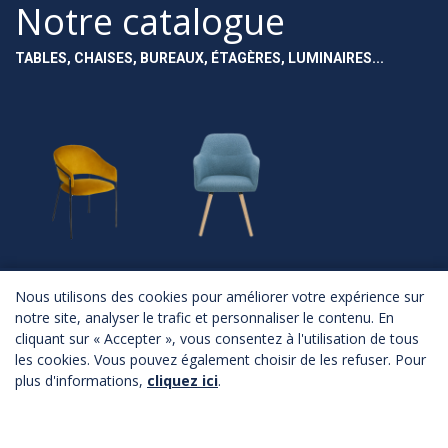
Notre catalogue
TABLES, CHAISES, BUREAUX, ÉTAGÈRES, LUMINAIRES...
NOUVEAUTÉS
ASSISES
Nous utilisons des cookies pour améliorer votre expérience sur
notre site, analyser le trafic et personnaliser le contenu. En
Nouveautés
Chaises
cliquant sur « Accepter », vous consentez à l'utilisation de tous
Fauteuils
Canapés
les cookies. Vous pouvez également choisir de les refuser. Pour
Poufs
plus d'informations,
cliquez ici
.
Bancs
Tabourets