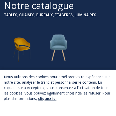
Notre catalogue
TABLES, CHAISES, BUREAUX, ÉTAGÈRES, LUMINAIRES...
NOUVEAUTÉS
ASSISES
Nous utilisons des cookies pour améliorer votre expérience sur
notre site, analyser le trafic et personnaliser le contenu. En
Nouveautés
Chaises
cliquant sur « Accepter », vous consentez à l'utilisation de tous
Fauteuils
Canapés
les cookies. Vous pouvez également choisir de les refuser. Pour
Poufs
plus d'informations,
cliquez ici
.
Bancs
Tabourets