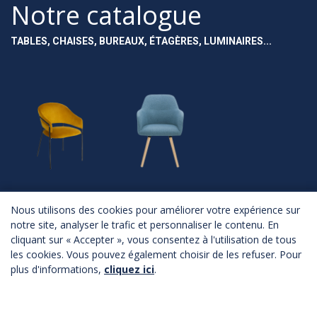
Notre catalogue
TABLES, CHAISES, BUREAUX, ÉTAGÈRES, LUMINAIRES...
NOUVEAUTÉS
ASSISES
Nous utilisons des cookies pour améliorer votre expérience sur
notre site, analyser le trafic et personnaliser le contenu. En
Nouveautés
Chaises
cliquant sur « Accepter », vous consentez à l'utilisation de tous
Fauteuils
Canapés
les cookies. Vous pouvez également choisir de les refuser. Pour
Poufs
plus d'informations,
cliquez ici
.
Bancs
Tabourets