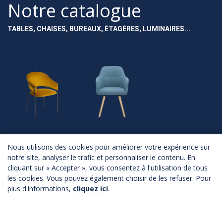
Notre catalogue
TABLES, CHAISES, BUREAUX, ÉTAGÈRES, LUMINAIRES...
NOUVEAUTÉS
ASSISES
Nous utilisons des cookies pour améliorer votre expérience sur
notre site, analyser le trafic et personnaliser le contenu. En
Nouveautés
Chaises
cliquant sur « Accepter », vous consentez à l'utilisation de tous
Fauteuils
Canapés
les cookies. Vous pouvez également choisir de les refuser. Pour
Poufs
plus d'informations,
cliquez ici
.
Bancs
Tabourets